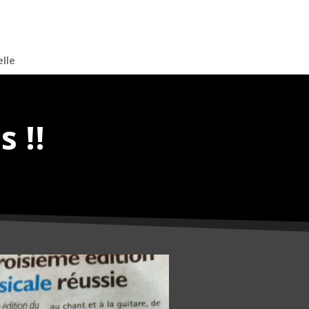
elle
 !!